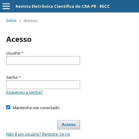
Revista Eletrônica Científica do CRA-PR - RECC
Início
/
Acesso
Acesso
Usuário
*
Senha
*
Esqueceu a senha?
Mantenha-me conectado
Acesso
Não é um usuário? Registre-se no