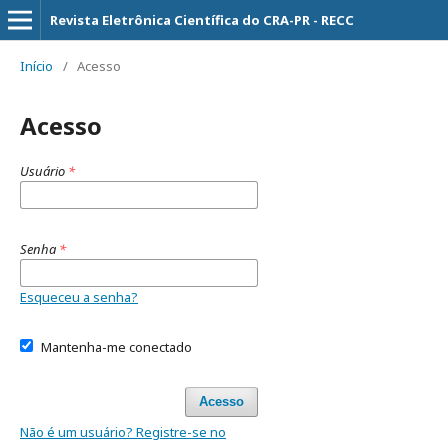
Revista Eletrônica Científica do CRA-PR - RECC
Início
/
Acesso
Acesso
Usuário
*
Senha
*
Esqueceu a senha?
Mantenha-me conectado
Acesso
Não é um usuário? Registre-se no