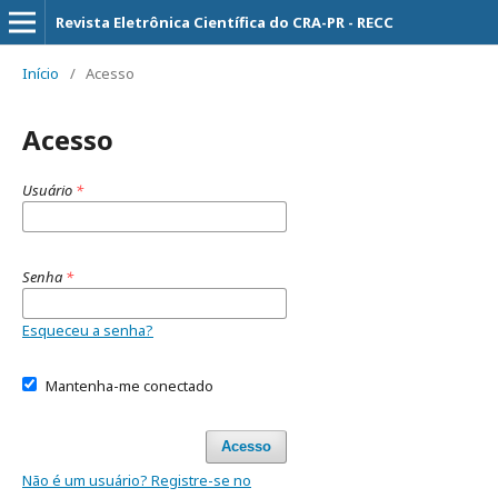
Revista Eletrônica Científica do CRA-PR - RECC
Início
/
Acesso
Acesso
Usuário
*
Senha
*
Esqueceu a senha?
Mantenha-me conectado
Acesso
Não é um usuário? Registre-se no