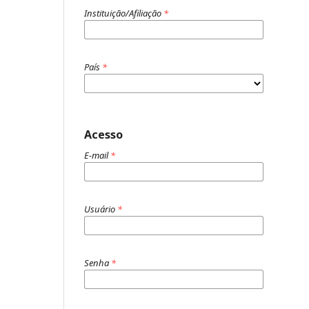
Instituição/Afiliação
*
País
*
Acesso
E-mail
*
Usuário
*
Senha
*