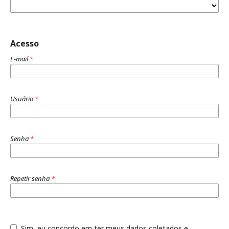
Acesso
E-mail
*
Usuário
*
Senha
*
Repetir senha
*
Sim, eu concordo em ter meus dados coletados e