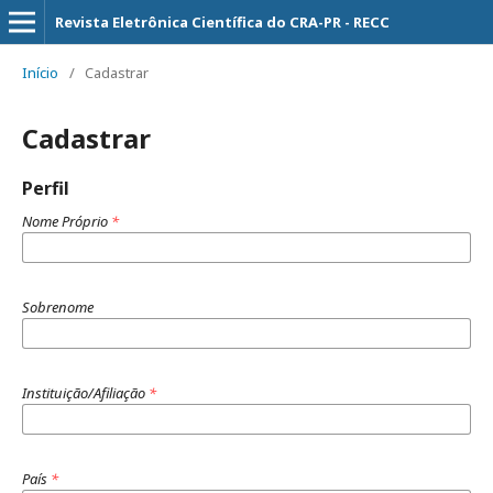
Revista Eletrônica Científica do CRA-PR - RECC
Início
/
Cadastrar
Cadastrar
Perfil
Nome Próprio
*
Sobrenome
Instituição/Afiliação
*
País
*